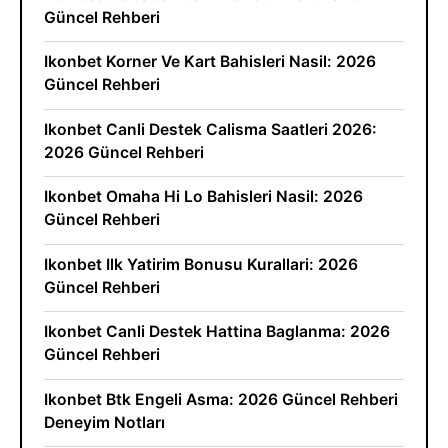
Güncel Rehberi
Ikonbet Korner Ve Kart Bahisleri Nasil: 2026
Güncel Rehberi
Ikonbet Canli Destek Calisma Saatleri 2026:
2026 Güncel Rehberi
Ikonbet Omaha Hi Lo Bahisleri Nasil: 2026
Güncel Rehberi
Ikonbet Ilk Yatirim Bonusu Kurallari: 2026
Güncel Rehberi
Ikonbet Canli Destek Hattina Baglanma: 2026
Güncel Rehberi
Ikonbet Btk Engeli Asma: 2026 Güncel Rehberi
Deneyim Notları