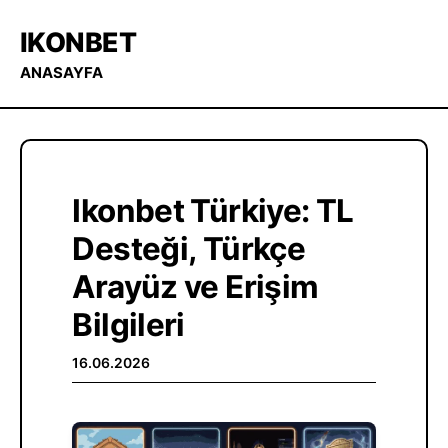
IKONBET
ANASAYFA
Ikonbet Türkiye: TL
Desteği, Türkçe
Arayüz ve Erişim
Bilgileri
16.06.2026