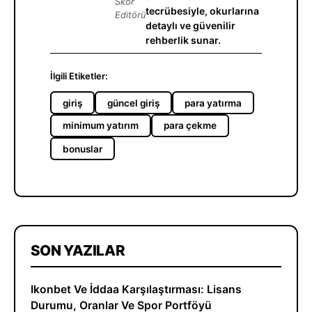
Skor
tecrübesiyle, okurlarına
Editörü
detaylı ve güvenilir
rehberlik sunar.
İlgili Etiketler:
giriş
güncel giriş
para yatırma
minimum yatırım
para çekme
bonuslar
SON YAZILAR
Ikonbet Ve İddaa Karşılaştırması: Lisans
Durumu, Oranlar Ve Spor Portföyü