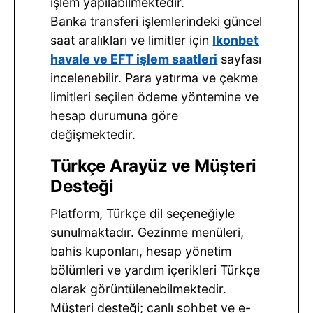
işlem yapılabilmektedir.
Banka transferi işlemlerindeki güncel
saat aralıkları ve limitler için
Ikonbet
havale ve EFT işlem saatleri
sayfası
incelenebilir. Para yatırma ve çekme
limitleri seçilen ödeme yöntemine ve
hesap durumuna göre
değişmektedir.
Türkçe Arayüz ve Müşteri
Desteği
Platform, Türkçe dil seçeneğiyle
sunulmaktadır. Gezinme menüleri,
bahis kuponları, hesap yönetim
bölümleri ve yardım içerikleri Türkçe
olarak görüntülenebilmektedir.
Müşteri desteği; canlı sohbet ve e-