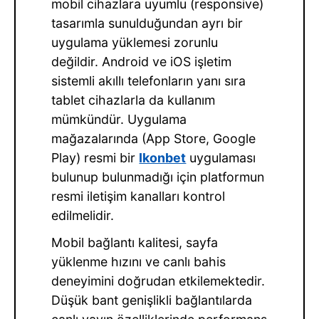
mobil cihazlara uyumlu (responsive)
tasarımla sunulduğundan ayrı bir
uygulama yüklemesi zorunlu
değildir. Android ve iOS işletim
sistemli akıllı telefonların yanı sıra
tablet cihazlarla da kullanım
mümkündür. Uygulama
mağazalarında (App Store, Google
Play) resmi bir
Ikonbet
uygulaması
bulunup bulunmadığı için platformun
resmi iletişim kanalları kontrol
edilmelidir.
Mobil bağlantı kalitesi, sayfa
yüklenme hızını ve canlı bahis
deneyimini doğrudan etkilemektedir.
Düşük bant genişlikli bağlantılarda