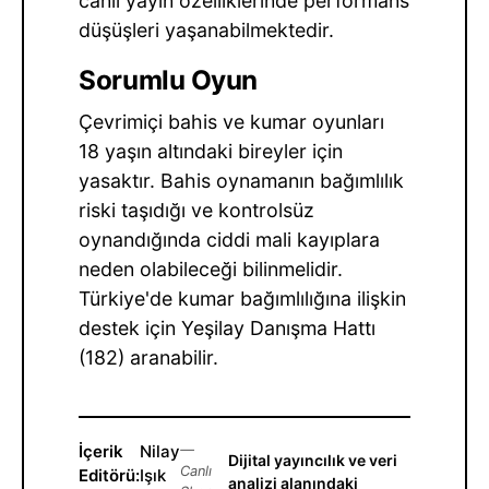
canlı yayın özelliklerinde performans
düşüşleri yaşanabilmektedir.
Sorumlu Oyun
Çevrimiçi bahis ve kumar oyunları
18 yaşın altındaki bireyler için
yasaktır. Bahis oynamanın bağımlılık
riski taşıdığı ve kontrolsüz
oynandığında ciddi mali kayıplara
neden olabileceği bilinmelidir.
Türkiye'de kumar bağımlılığına ilişkin
destek için Yeşilay Danışma Hattı
(182) aranabilir.
İçerik
Nilay
—
Dijital yayıncılık ve veri
Canlı
Editörü:
Işık
analizi alanındaki