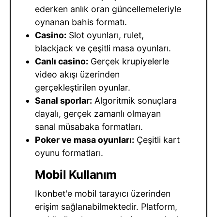
ederken anlık oran güncellemeleriyle
oynanan bahis formatı.
Casino:
Slot oyunları, rulet,
blackjack ve çeşitli masa oyunları.
Canlı casino:
Gerçek krupiyelerle
video akışı üzerinden
gerçekleştirilen oyunlar.
Sanal sporlar:
Algoritmik sonuçlara
dayalı, gerçek zamanlı olmayan
sanal müsabaka formatları.
Poker ve masa oyunları:
Çeşitli kart
oyunu formatları.
Mobil Kullanım
Ikonbet'e mobil tarayıcı üzerinden
erişim sağlanabilmektedir. Platform,