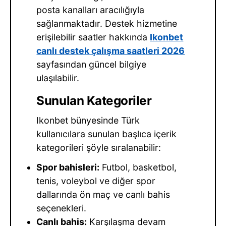
posta kanalları aracılığıyla
sağlanmaktadır. Destek hizmetine
erişilebilir saatler hakkında
Ikonbet
canlı destek çalışma saatleri 2026
sayfasından güncel bilgiye
ulaşılabilir.
Sunulan Kategoriler
Ikonbet bünyesinde Türk
kullanıcılara sunulan başlıca içerik
kategorileri şöyle sıralanabilir:
Spor bahisleri:
Futbol, basketbol,
tenis, voleybol ve diğer spor
dallarında ön maç ve canlı bahis
seçenekleri.
Canlı bahis:
Karşılaşma devam