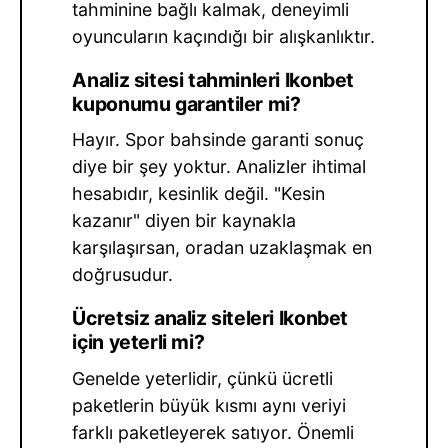
tahminine bağlı kalmak, deneyimli
oyuncuların kaçındığı bir alışkanlıktır.
Analiz sitesi tahminleri Ikonbet
kuponumu garantiler mi?
Hayır. Spor bahsinde garanti sonuç
diye bir şey yoktur. Analizler ihtimal
hesabıdır, kesinlik değil. "Kesin
kazanır" diyen bir kaynakla
karşılaşırsan, oradan uzaklaşmak en
doğrusudur.
Ücretsiz analiz siteleri Ikonbet
için yeterli mi?
Genelde yeterlidir, çünkü ücretli
paketlerin büyük kısmı aynı veriyi
farklı paketleyerek satıyor. Önemli