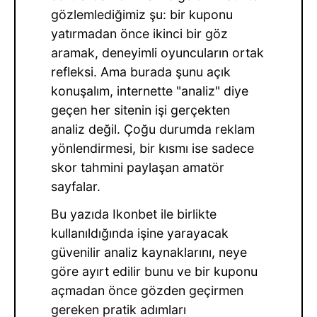
gözlemlediğimiz şu: bir kuponu
yatırmadan önce ikinci bir göz
aramak, deneyimli oyuncuların ortak
refleksi. Ama burada şunu açık
konuşalım, internette "analiz" diye
geçen her sitenin işi gerçekten
analiz değil. Çoğu durumda reklam
yönlendirmesi, bir kısmı ise sadece
skor tahmini paylaşan amatör
sayfalar.
Bu yazıda Ikonbet ile birlikte
kullanıldığında işine yarayacak
güvenilir analiz kaynaklarını, neye
göre ayırt edilir bunu ve bir kuponu
açmadan önce gözden geçirmen
gereken pratik adımları