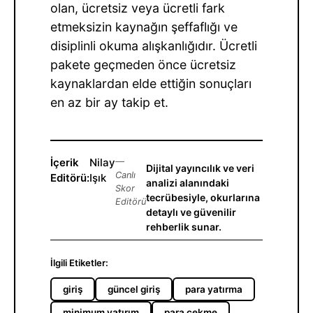
olan, ücretsiz veya ücretli fark
etmeksizin kaynağın şeffaflığı ve
disiplinli okuma alışkanlığıdır. Ücretli
pakete geçmeden önce ücretsiz
kaynaklardan elde ettiğin sonuçları
en az bir ay takip et.
İçerik
Nilay
—
Dijital yayıncılık ve veri
Canlı
Editörü:
Işık
analizi alanındaki
Skor
tecrübesiyle, okurlarına
Editörü
detaylı ve güvenilir
rehberlik sunar.
İlgili Etiketler:
giriş
güncel giriş
para yatırma
minimum yatırım
para çekme