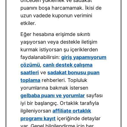
önceden yüklemek ve sadakat
puanını boşa harcamamak. İkisi de
uzun vadede kuponun verimini
etkiler.
Eğer hesabına erişimde sıkıntı
yaşıyorsan veya destekle iletişim
kurmak istiyorsan şu içeriklerden
faydalanabilirsin:
giriş yapamıyorum
çözümü
,
canlı destek çalışma
saatleri
ve
sadakat bonusu puan
toplama
rehberleri. Topluluk
yorumlarına bakmak istersen
gelbaba puanı ve yorumlar
sayfası
iyi bir başlangıç. Ortaklık tarafıyla
ilgileniyorsan
affiliate ortaklık
programı kayıt
içeriğinde detaylar
var. Genel bilgilendirme için her