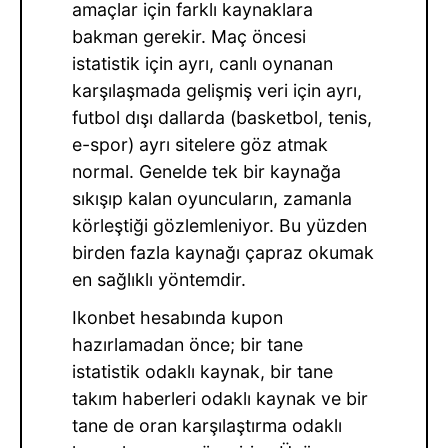
amaçlar için farklı kaynaklara
bakman gerekir. Maç öncesi
istatistik için ayrı, canlı oynanan
karşılaşmada gelişmiş veri için ayrı,
futbol dışı dallarda (basketbol, tenis,
e-spor) ayrı sitelere göz atmak
normal. Genelde tek bir kaynağa
sıkışıp kalan oyuncuların, zamanla
körleştiği gözlemleniyor. Bu yüzden
birden fazla kaynağı çapraz okumak
en sağlıklı yöntemdir.
Ikonbet hesabında kupon
hazırlamadan önce; bir tane
istatistik odaklı kaynak, bir tane
takım haberleri odaklı kaynak ve bir
tane de oran karşılaştırma odaklı