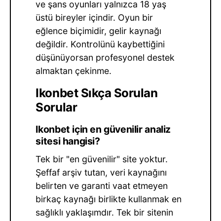
ve şans oyunları yalnızca 18 yaş
üstü bireyler içindir. Oyun bir
eğlence biçimidir, gelir kaynağı
değildir. Kontrolünü kaybettiğini
düşünüyorsan profesyonel destek
almaktan çekinme.
Ikonbet Sıkça Sorulan
Sorular
Ikonbet için en güvenilir analiz
sitesi hangisi?
Tek bir "en güvenilir" site yoktur.
Şeffaf arşiv tutan, veri kaynağını
belirten ve garanti vaat etmeyen
birkaç kaynağı birlikte kullanmak en
sağlıklı yaklaşımdır. Tek bir sitenin